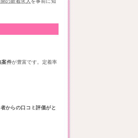
公開の新着求人
を事前に知
集案件
が豊富です。定着率
。
用者からの口コミ評価がと