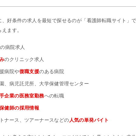
に、好条件の求人を最短で探せるのが「看護師転職サイト」
らえます。
円
の病院求人
み
のクリニック求人
援病院や
復職支援
のある病院
園、病児託児所、大学保健管理センター
手企業の医務室勤務
への転職
保健師の採用情報
トナース、ツアーナースなどの
人気の単発バイト