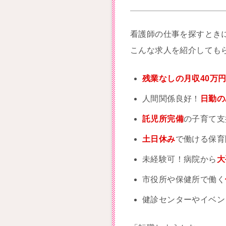
看護師の仕事を探すとき
こんな求人を紹介しても
残業なしの月収40万
人間関係良好！
日勤の
託児所完備
の子育て支
土日休み
で働ける保育
未経験可！病院から
大
市役所や保健所で働く
健診センターやイベン