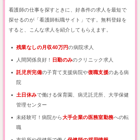
看護師の仕事を探すときに、好条件の求人を最短で
探せるのが「看護師転職サイト」です。無料登録を
すると、こんな求人を紹介してもらえます。
残業なしの月収40万円
の病院求人
人間関係良好！
日勤のみ
のクリニック求人
託児所完備
の子育て支援病院や
復職支援
のある病
院
土日休み
で働ける保育園、病児託児所、大学保健
管理センター
未経験可！病院から
大手企業の医務室勤務
への転
職
市役所や保健所で働く
保健師の採用情報