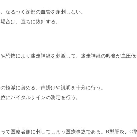
し、なるべく深部の血管を穿刺しない。
た場合は、直ちに抜針する。
スや恐怖により迷走神経を刺激して、迷走神経の興奮が血圧低
スの軽減に努める。声掛けや説明を十分に行う。
臥位にバイタルサインの測定を行う。
って医療者側に刺してしまう医療事故である。B型肝炎、C型