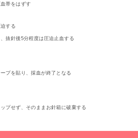
駆血帯をはずす
圧迫する
、抜針後5分程度は圧迫止血する
テープを貼り、採血が終了となる
ャップせず、そのままお針箱に破棄する