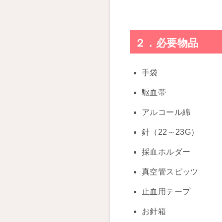
２．必要物品
手袋
駆血帯
アルコール綿
針（22～23G）
採血ホルダー
真空管スピッツ
止血用テープ
お針箱