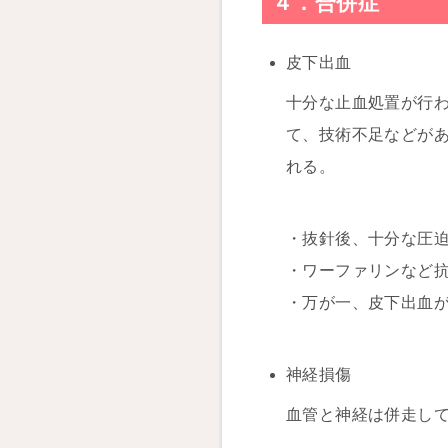
４．合併症
皮下出血
十分な止血処置が行
て、技術不足などが
れる。
・抜針後、十分な圧
・ワーファリンなど
・万が一、皮下出血
神経損傷
血管と神経は併走し