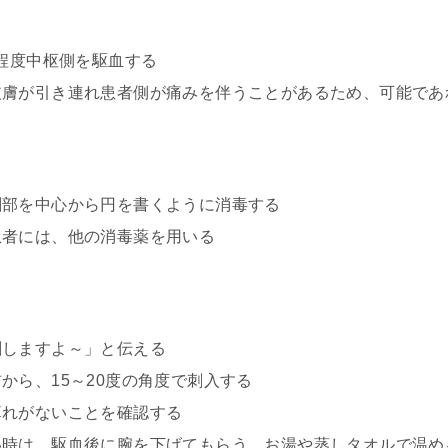
m程度中枢側を駆血する
皮膚が引き連れ患者側が痛みを伴うことがあるため、可能であ
刺部を中心から円を書くように消毒する
患者には、他の消毒薬を用いる
刺しますよ～」と伝える
から、15～20度の角度で刺入する
痺れがないことを確認する
い時は、駆血後に腕を下げてもらう、お湯や蒸しタオルで温め