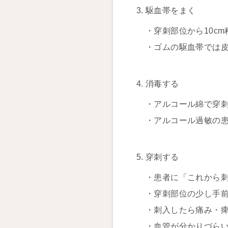
駆血帯をまく
・穿刺部位から10c
・ゴムの駆血帯では
消毒する
・アルコール綿で穿
・アルコール過敏の
穿刺する
・患者に「これから
・穿刺部位の少し手前
・刺入したら痛み・
・血管が分かりづら