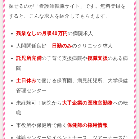
探せるのが「看護師転職サイト」です。無料登録を
すると、こんな求人を紹介してもらえます。
残業なしの月収40万円
の病院求人
人間関係良好！
日勤のみ
のクリニック求人
託児所完備
の子育て支援病院や
復職支援
のある病
院
土日休み
で働ける保育園、病児託児所、大学保健
管理センター
未経験可！病院から
大手企業の医務室勤務
への転
職
市役所や保健所で働く
保健師の採用情報
健診センターやイベントナース、ツアーナースな