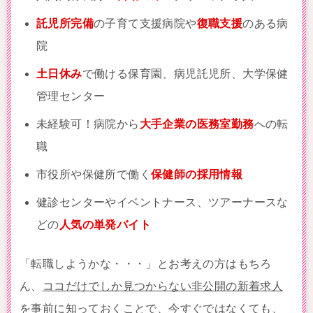
託児所完備
の子育て支援病院や
復職支援
のある病
院
土日休み
で働ける保育園、病児託児所、大学保健
管理センター
未経験可！病院から
大手企業の医務室勤務
への転
職
市役所や保健所で働く
保健師の採用情報
健診センターやイベントナース、ツアーナースな
どの
人気の単発バイト
「転職しようかな・・・」とお考えの方はもちろ
ん、
ココだけでしか見つからない非公開の新着求人
を事前に知っておくことで、今すぐではなくても、